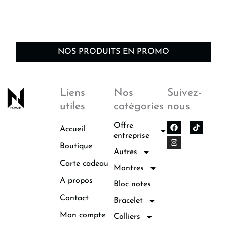
NOS PRODUITS EN PROMO
Liens
Nos
Suivez-
utiles
catégories
nous
F
I
Offre
Accueil
a
n
entreprise
c
s
Boutique
e
t
Autres
b
a
o
g
Carte cadeau
Montres
o
r
k
a
A propos
Bloc notes
m
Contact
Bracelet
Mon compte
Colliers