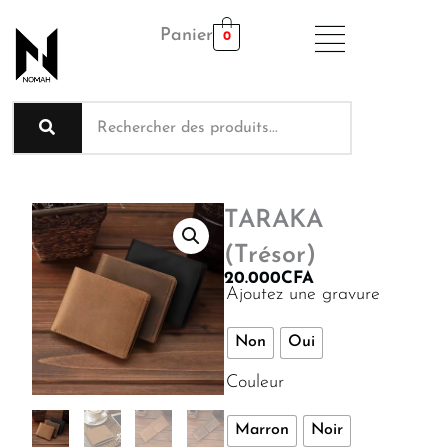
Aller
Panier
au
0
contenu
TARAKA
(Trésor)
20.000
CFA
quantité
Ajoutez une gravure
de
TARAKA
Non
Oui
(Trésor)
Couleur
Marron
Noir