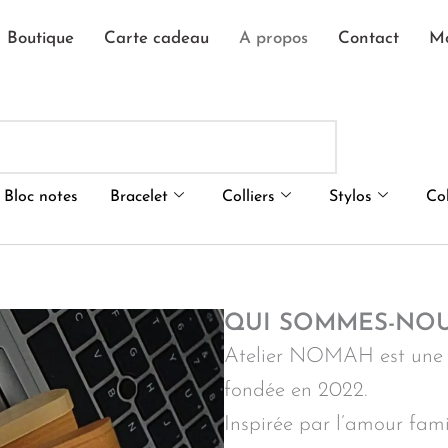
Boutique
Carte cadeau
A propos
Contact
M
Bloc notes
Bracelet
Colliers
Stylos
Co
QUI SOMMES-NOU
Atelier NOMAH est une 
fondée en 2022.
Inspirée par l’amour famil