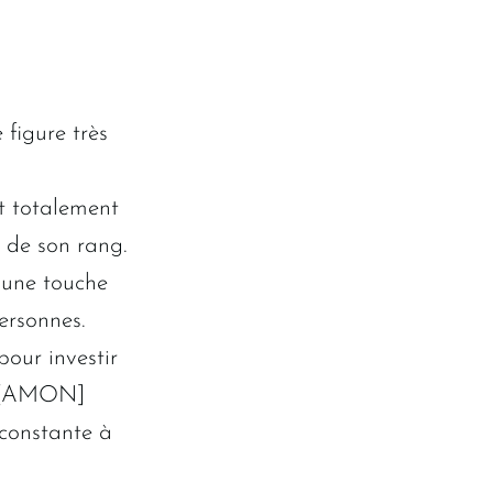
figure très
it totalement
e de son rang.
 une touche
ersonnes.
pour investir
’T[AMON]
 constante à