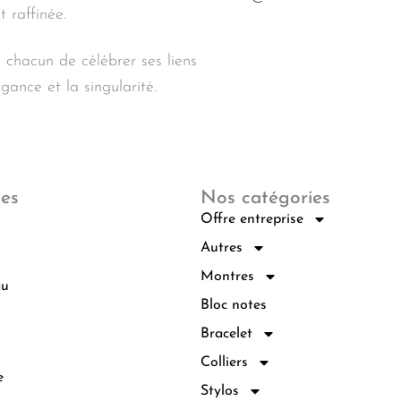
 raffinée.
chacun de célébrer ses liens
égance et la singularité.
les
Nos catégories
Offre entreprise
Autres
Montres
au
Bloc notes
Bracelet
Colliers
e
Stylos