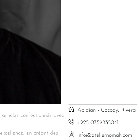
Abidjan - Cocody, Rivera
s articles confectionnés avec
+225 0759835041
excellence, en créant des
info@ateliernomah.com