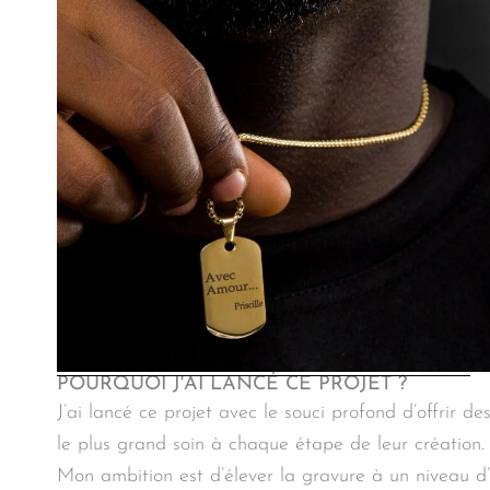
POURQUOI J'AI LANCÉ CE PROJET ?
J’ai lancé ce projet avec le souci profond d’offrir de
le plus grand soin à chaque étape de leur création.
Mon ambition est d’élever la gravure à un niveau d’