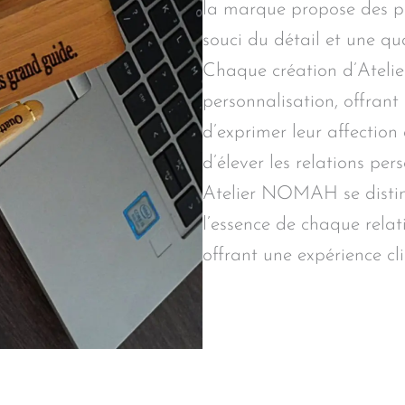
la marque propose des pi
souci du détail et une qu
Chaque création d’Atelie
personnalisation, offrant
d’exprimer leur affection 
d’élever les relations per
Atelier NOMAH se disti
l’essence de chaque relat
offrant une expérience c