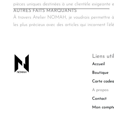
pièces uniques destinées à une clientèle exigeante et
AUTRES FAITS MARQUANTS
À travers Atelier NOMAH, je voudrais permettre à 
les plus précieux avec des articles qui incarnent l’él
Liens uti
Accueil
Boutique
Carte cade
A propos
Contact
Mon compt