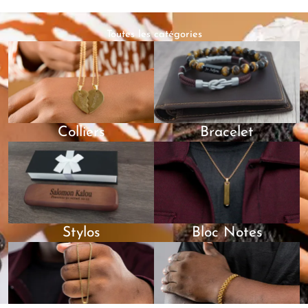
lunettes
(0)
Porte-feuilles
(0)
Toutes les catégories
Stylos
(0)
Acier
(0)
Bois
(0)
stylo
(0)
Colliers
Bracelet
Stylos
Bloc Notes