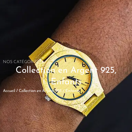
NOS CATÉGORIES
Collection en Argent 925
,
Enfants
Accueil
/
Collection en Argent 925
/ Enfants