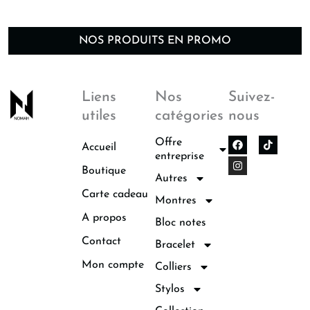
NOS PRODUITS EN PROMO
Liens
Nos
Suivez-
utiles
catégories
nous
F
I
Offre
Accueil
a
n
entreprise
c
s
Boutique
e
t
Autres
b
a
o
g
Carte cadeau
Montres
o
r
k
a
A propos
Bloc notes
m
Contact
Bracelet
Mon compte
Colliers
Stylos