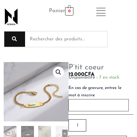
Aller
Panier
au
0
contenu
P’tit coeur
12.000
CFA
quantité
Disponibilité :
7 en stock
de
En cas de gravure, entrez le
P’tit
coeur
mot à inscrire