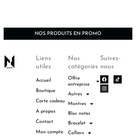
NOS PRODUITS EN PROMO
Liens
Nos
Suivez-
utiles
catégories
nous
F
I
Offre
Accueil
a
n
entreprise
c
s
Boutique
e
t
Autres
b
a
o
g
Carte cadeau
Montres
o
r
k
a
A propos
Bloc notes
m
Contact
Bracelet
Mon compte
Colliers