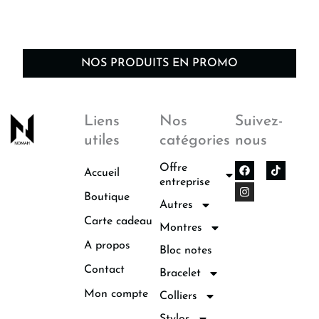
NOS PRODUITS EN PROMO
Liens
Nos
Suivez-
utiles
catégories
nous
F
I
Offre
Accueil
a
n
entreprise
c
s
Boutique
e
t
Autres
b
a
o
g
Carte cadeau
Montres
o
r
k
a
A propos
Bloc notes
m
Contact
Bracelet
Mon compte
Colliers