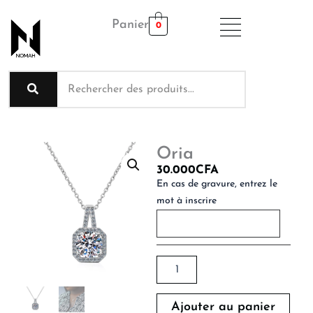
Aller
Panier
au
0
contenu
Oria
30.000
CFA
quantité
En cas de gravure, entrez le
de
mot à inscrire
Oria
Ajouter au panier