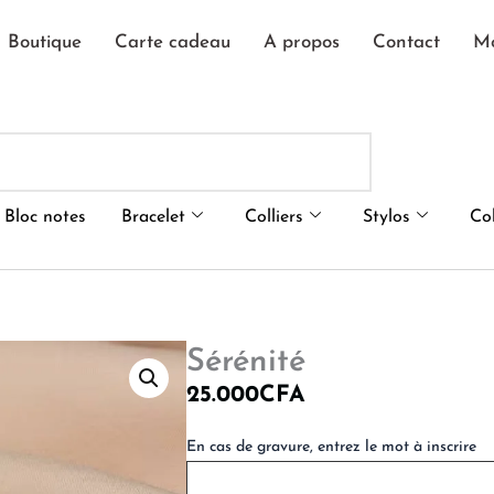
Boutique
Carte cadeau
A propos
Contact
M
Bloc notes
Bracelet
Colliers
Stylos
Co
Sérénité
25.000
CFA
quantité
En cas de gravure, entrez le mot à inscrire
de
Sérénité