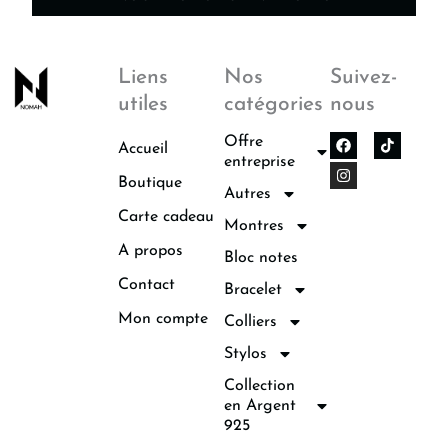
Liens
Nos
Suivez-
utiles
catégories
nous
F
I
Offre
Accueil
a
n
entreprise
c
s
Boutique
e
t
Autres
b
a
o
g
Carte cadeau
Montres
o
r
k
a
A propos
Bloc notes
m
Contact
Bracelet
Mon compte
Colliers
Stylos
Collection
en Argent
925