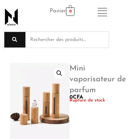
Aller
Panier
au
0
contenu
Mini
vaporisateur de
parfum
0
CFA
Rupture de stock