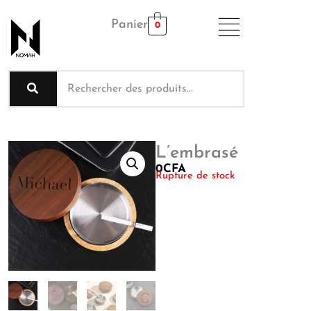
Aller
Panier
au
0
contenu
L’embrasé
0
CFA
Rupture de stock