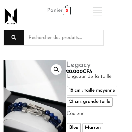
Aller
Panier
au
0
contenu
Legacy
20.000
CFA
quantité
longueur de la taille
de
Legacy
18 cm : taille moyenne
21 cm: grande taille
Couleur
Bleu
Marron