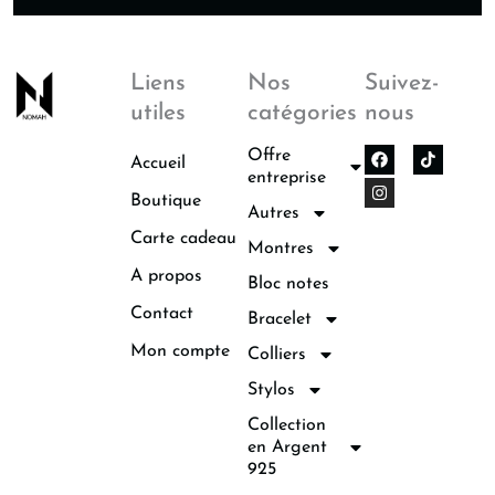
Liens
Nos
Suivez-
utiles
catégories
nous
F
I
Offre
Accueil
a
n
entreprise
c
s
Boutique
e
t
Autres
b
a
o
g
Carte cadeau
Montres
o
r
k
a
A propos
Bloc notes
m
Contact
Bracelet
Mon compte
Colliers
Stylos
Collection
en Argent
925