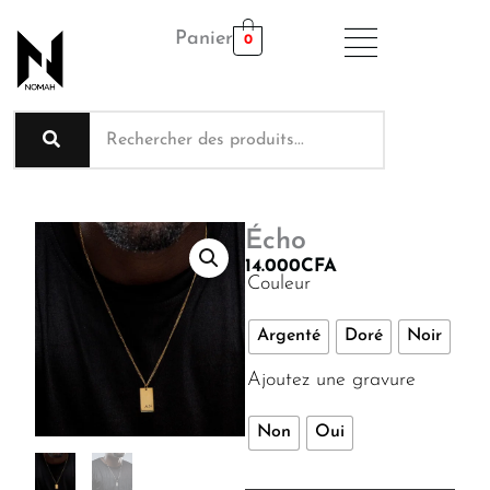
Aller
Panier
au
0
contenu
Écho
14.000
CFA
quantité
Couleur
de
Écho
Argenté
Doré
Noir
Ajoutez une gravure
Non
Oui