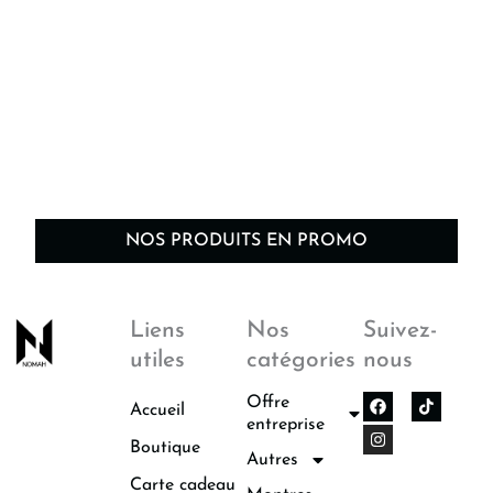
NOS PRODUITS EN PROMO
Liens
Nos
Suivez-
utiles
catégories
nous
F
I
Offre
Accueil
a
n
entreprise
c
s
Boutique
e
t
Autres
b
a
o
g
Carte cadeau