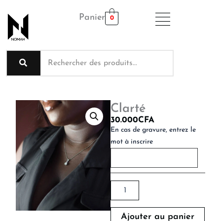
Aller
Panier
au
0
contenu
Clarté
30.000
CFA
quantité
En cas de gravure, entrez le
de
mot à inscrire
Clarté
Ajouter au panier