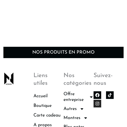
NOS PRODUITS EN PROMO
Liens
Nos
Suivez-
utiles
catégories
nous
F
I
Offre
Accueil
a
n
entreprise
c
s
Boutique
e
t
Autres
b
a
o
g
Carte cadeau
Montres
o
r
k
a
A propos