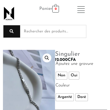
Aller
Panier
au
0
contenu
Singulier
12.000
CFA
quantité
Ajoutez une gravure
de
Singulier
Non
Oui
Couleur
Argenté
Doré