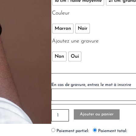
18 cm : taille moyenne
21 cm: grande
Couleur
Marron
Noir
Ajoutez une gravure
Non
Oui
En cas de gravure, entrez le mot à inscrire
Ajouter au panier
Paiement partiel:
Paiement total: