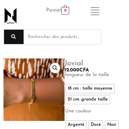
Aller
Panier
au
0
contenu
Jovial
12.000
CFA
quantité
longueur de la taille
de
Jovial
18 cm : taille moyenne
21 cm: grande taille
Une couleur
Argenté
Doré
Noir