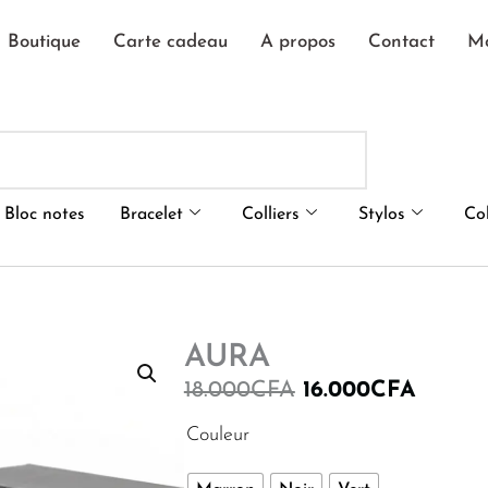
Boutique
Carte cadeau
A propos
Contact
M
Bloc notes
Bracelet
Colliers
Stylos
Co
AURA
Le
Le
18.000
CFA
16.000
CFA
prix
prix
quantité
Couleur
de
initial
actuel
AURA