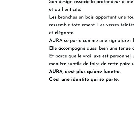
Son design associe la profondeur d’une 
et authenticité.
Les branches en bois apportent une tou
ressemble totalement. Les verres teinté
et élégante.
AURA se porte comme une signature : lég
Elle accompagne aussi bien une tenue cl
Et parce que le vrai luxe est personnel
manière subtile de faire de cette paire 
AURA, c’est plus qu’une lunette.
C’est une identité qui se porte.