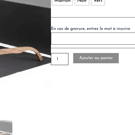
Marron
Noir
Vert
était :
est :
18.000CFA.
16.000
En cas de gravure, entrez le mot à inscrire
Ajouter au panier