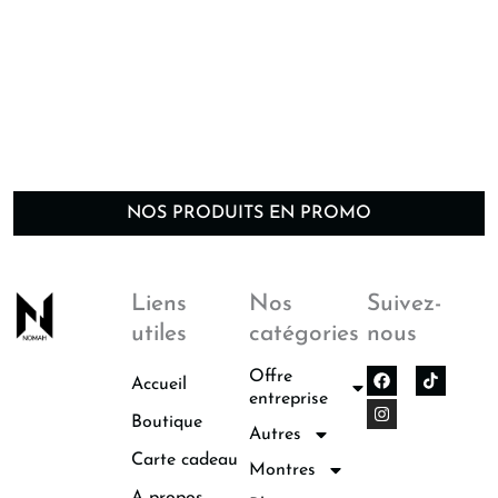
NOS PRODUITS EN PROMO
Liens
Nos
Suivez-
utiles
catégories
nous
F
I
Offre
Accueil
a
n
entreprise
c
s
Boutique
e
t
Autres
b
a
o
g
Carte cadeau
Montres
o
r
k
a