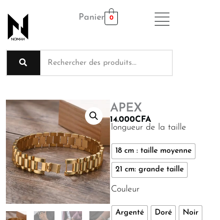
Aller
Panier
au
0
contenu
APEX
14.000
CFA
quantité
longueur de la taille
de
APEX
18 cm : taille moyenne
21 cm: grande taille
Couleur
Argenté
Doré
Noir