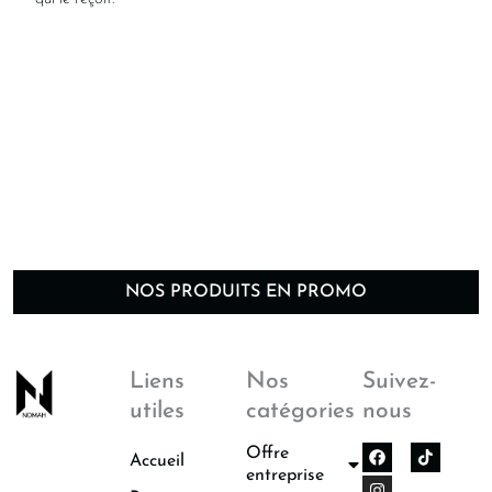
NOS PRODUITS EN PROMO
Liens
Nos
Suivez-
utiles
catégories
nous
F
I
Offre
Accueil
a
n
entreprise
c
s