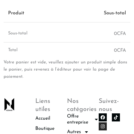
Produit
Sous-total
Sous-total
0
CFA
Total
0
CFA
Votre panier est vide, veuillez ajouter un produit simple dans
le panier, puis revenez à l’éditeur pour voir la page de
paiement.
Liens
Nos
Suivez-
utiles
catégories
nous
F
I
Offre
Accueil
a
n
entreprise
c
s
Boutique
e
t
Autres
b
a